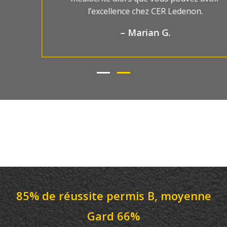
l’excellence chez CER Ledenon.
– Marian G.
85% de réussite permis B, moyenne
Gard 66%